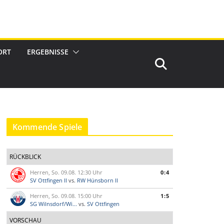
ORT
ERGEBNISSE
Kommende Spiele
RÜCKBLICK
Herren, So. 09.08. 12:30 Uhr
0:4
SV Ottfingen II
vs.
RW Hünsborn II
Herren, So. 09.08. 15:00 Uhr
1:5
SG Wilnsdorf/Wi...
vs.
SV Ottfingen
VORSCHAU