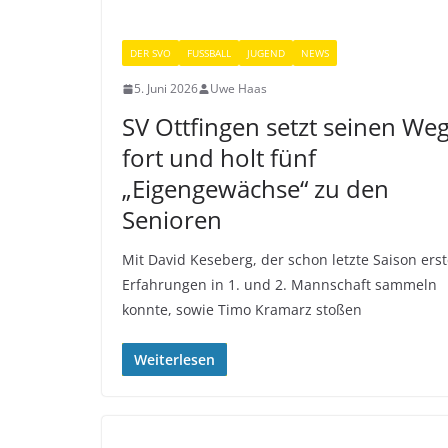
DER SVO
FUSSBALL
JUGEND
NEWS
5. Juni 2026
Uwe Haas
SV Ottfingen setzt seinen We
fort und holt fünf
„Eigengewächse“ zu den
Senioren
Mit David Keseberg, der schon letzte Saison ers
Erfahrungen in 1. und 2. Mannschaft sammeln
konnte, sowie Timo Kramarz stoßen
Weiterlesen