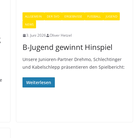
ALLGEMEIN
DER SVO
ERGEBNISSE
FUSSBALL
JUGEND
NEWS
3. Juni 2026
Oliver Hetzel
g
B-Jugend gewinnt Hinspiel
Unsere Junioren-Partner Drehmo, Schlechtinger
und Kabelschlepp präsentieren den Spielbericht:
te
Weiterlesen