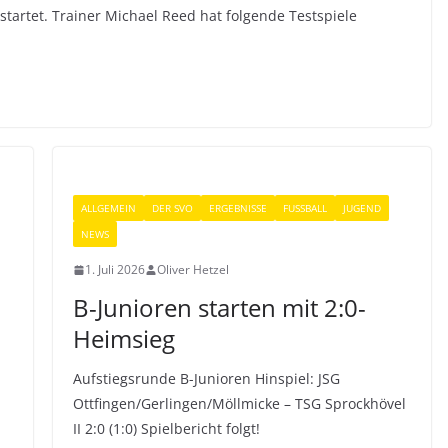
startet. Trainer Michael Reed hat folgende Testspiele
ALLGEMEIN
DER SVO
ERGEBNISSE
FUSSBALL
JUGEND
NEWS
1. Juli 2026
Oliver Hetzel
B-Junioren starten mit 2:0-
Heimsieg
Aufstiegsrunde B-Junioren Hinspiel: JSG
Ottfingen/Gerlingen/Möllmicke – TSG Sprockhövel
II 2:0 (1:0) Spielbericht folgt!