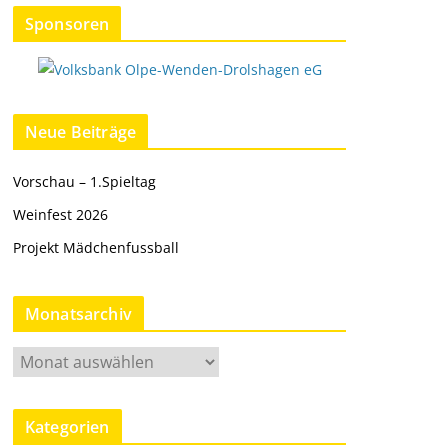
Sponsoren
Neue Beiträge
Vorschau – 1.Spieltag
Weinfest 2026
Projekt Mädchenfussball
Monatsarchiv
M
o
n
Kategorien
a