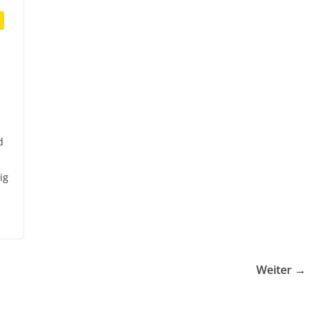
d
ig
Weiter →