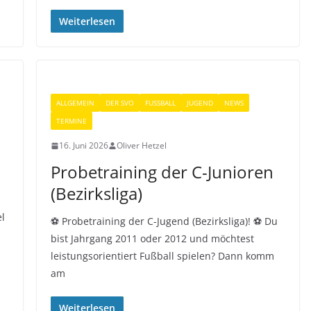
Weiterlesen
ALLGEMEIN
DER SVO
FUSSBALL
JUGEND
NEWS
TERMINE
16. Juni 2026
Oliver Hetzel
Probetraining der C-Junioren
(Bezirksliga)
l
⚽️ Probetraining der C-Jugend (Bezirksliga)! ⚽️ Du
bist Jahrgang 2011 oder 2012 und möchtest
leistungsorientiert Fußball spielen? Dann komm
am
Weiterlesen