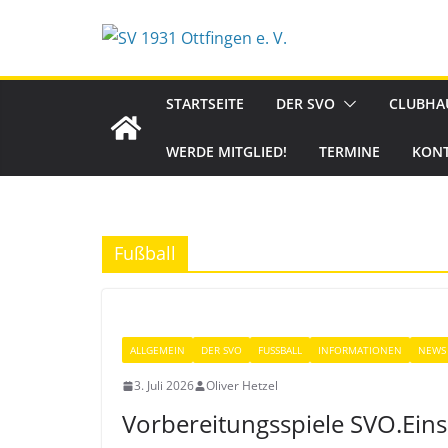
Zum
Inhalt
springen
STARTSEITE
DER SVO
CLUBHA
WERDE MITGLIED!
TERMINE
KON
Fußball
ALLGEMEIN
DER SVO
FUSSBALL
INFORMATIONEN
NEWS
3. Juli 2026
Oliver Hetzel
Vorbereitungsspiele SVO.Eins