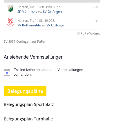
Herren, Do. 13.08. 19:00 Uhr
-:-
SF Möllmicke
vs.
SV Ottfingen II
Herren, Fr. 14.08. 19:00 Uhr
-:-
SV Rothemühle
vs.
SV Ottfingen
© FuPa-Widget
SV 1931 Ottfingen auf FuPa
Anstehende Veranstaltungen
Es sind keine anstehenden Veranstaltungen
H
vorhanden.
i
n
w
Belegungspläne
e
i
s
Belegungsplan Sportplatz
Belegungsplan Turnhalle