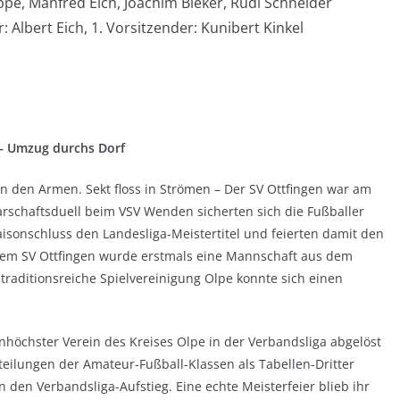
pe, Manfred Eich, Joachim Bieker, Rudi Schneider
: Albert Eich, 1. Vorsitzender: Kunibert Kinkel
 – Umzug durchs Dorf
 in den Armen. Sekt floss in Strömen – Der SV Ottfingen war am
arschaftsduell beim VSV Wenden sicherten sich die Fußballer
isonschluss den Landesliga-Meistertitel und feierten damit den
 dem SV Ottfingen wurde erstmals eine Mannschaft aus dem
 traditionsreiche Spielvereinigung Olpe konnte sich einen
enhöchster Verein des Kreises Olpe in der Verbandsliga abgelöst
teilungen der Amateur-Fußball-Klassen als Tabellen-Dritter
 den Verbandsliga-Aufstieg. Eine echte Meisterfeier blieb ihr