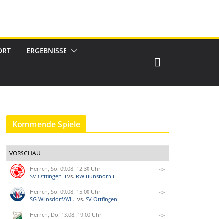
ORT
ERGEBNISSE
Kommende Spiele
VORSCHAU
Herren, So. 09.08. 12:30 Uhr
-:-
SV Ottfingen II
vs.
RW Hünsborn II
Herren, So. 09.08. 15:00 Uhr
-:-
SG Wilnsdorf/Wi...
vs.
SV Ottfingen
Herren, Do. 13.08. 19:00 Uhr
-:-