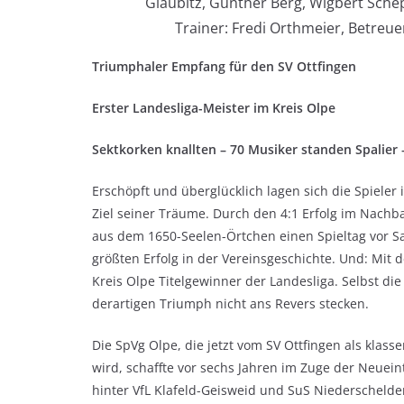
Glaubitz, Gunther Berg, Wigbert Schep
Trainer: Fredi Orthmeier, Betreuer
Triumphaler Empfang für den SV Ottfingen
Erster Landesliga-Meister im Kreis Olpe
Sektkorken knallten – 70 Musiker standen Spalier
Erschöpft und überglücklich lagen sich die Spieler
Ziel seiner Träume. Durch den 4:1 Erfolg im Nachb
aus dem 1650-Seelen-Örtchen einen Spieltag vor Sa
größten Erfolg in der Vereinsgeschichte. Und: Mit
Kreis Olpe Titelgewinner der Landesliga. Selbst die
derartigen Triumph nicht ans Revers stecken.
Die SpVg Olpe, die jetzt vom SV Ottfingen als klass
wird, schaffte vor sechs Jahren im Zuge der Neuein
hinter VfL Klafeld-Geisweid und SuS Niederschelden