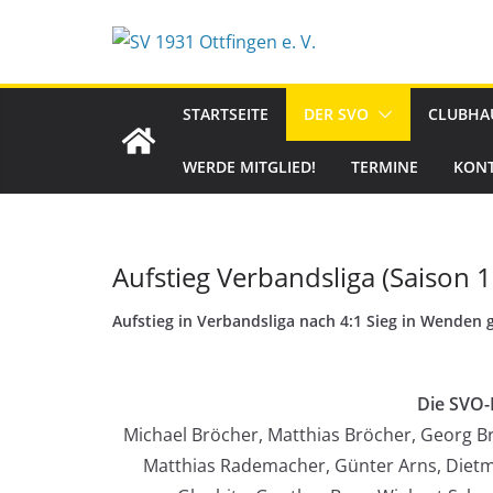
Zum
Inhalt
springen
STARTSEITE
DER SVO
CLUBHA
WERDE MITGLIED!
TERMINE
KON
Aufstieg Verbandsliga (Saison 
Aufstieg in Verbandsliga nach 4:1 Sieg in Wenden 
Die SVO-
Michael Bröcher, Matthias Bröcher, Georg Br
Matthias Rademacher, Günter Arns, Diet