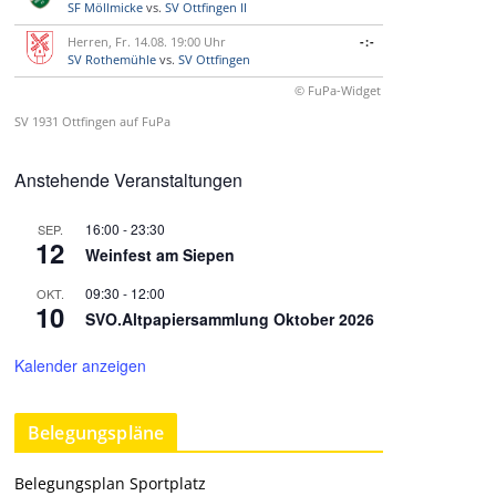
SF Möllmicke
vs.
SV Ottfingen II
Herren, Fr. 14.08. 19:00 Uhr
-:-
SV Rothemühle
vs.
SV Ottfingen
© FuPa-Widget
SV 1931 Ottfingen auf FuPa
Anstehende Veranstaltungen
16:00
-
23:30
SEP.
12
Weinfest am Siepen
09:30
-
12:00
OKT.
10
SVO.Altpapiersammlung Oktober 2026
Kalender anzeigen
Belegungspläne
Belegungsplan Sportplatz