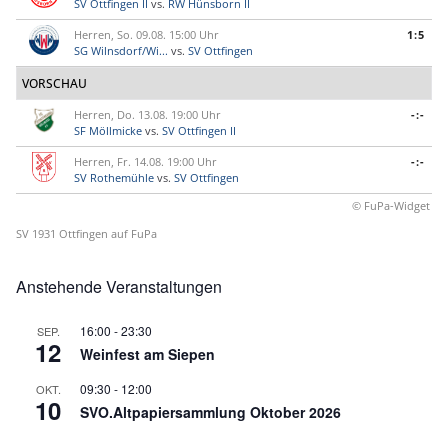
SV Ottfingen II
vs.
RW Hünsborn II
Herren, So. 09.08. 15:00 Uhr
1:5
SG Wilnsdorf/Wi...
vs.
SV Ottfingen
VORSCHAU
Herren, Do. 13.08. 19:00 Uhr
-:-
SF Möllmicke
vs.
SV Ottfingen II
Herren, Fr. 14.08. 19:00 Uhr
-:-
SV Rothemühle
vs.
SV Ottfingen
© FuPa-Widget
SV 1931 Ottfingen auf FuPa
Anstehende Veranstaltungen
16:00
-
23:30
SEP.
12
Weinfest am Siepen
09:30
-
12:00
OKT.
10
SVO.Altpapiersammlung Oktober 2026