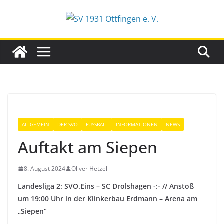
Zum
Inhalt
springen
ALLGEMEIN
DER SVO
FUSSBALL
INFORMATIONEN
NEWS
Auftakt am Siepen
8. August 2024
Oliver Hetzel
Landesliga 2: SVO.Eins – SC Drolshagen -:- // Anstoß
um 19:00 Uhr in der Klinkerbau Erdmann – Arena am
„Siepen“