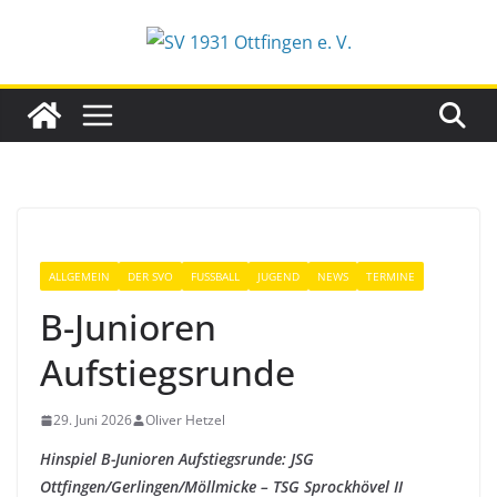
Zum
Inhalt
springen
ALLGEMEIN
DER SVO
FUSSBALL
JUGEND
NEWS
TERMINE
B-Junioren
Aufstiegsrunde
29. Juni 2026
Oliver Hetzel
Hinspiel B-Junioren Aufstiegsrunde: JSG
Ottfingen/Gerlingen/Möllmicke – TSG Sprockhövel II