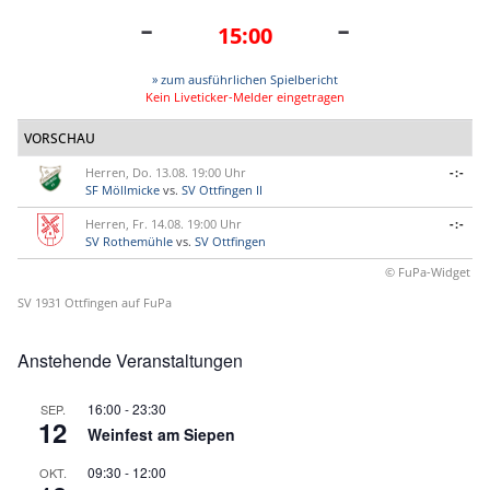
-
-
15:00
» zum ausführlichen Spielbericht
Kein Liveticker-Melder eingetragen
VORSCHAU
Herren, Do. 13.08. 19:00 Uhr
-:-
SF Möllmicke
vs.
SV Ottfingen II
Herren, Fr. 14.08. 19:00 Uhr
-:-
SV Rothemühle
vs.
SV Ottfingen
© FuPa-Widget
SV 1931 Ottfingen auf FuPa
Anstehende Veranstaltungen
16:00
-
23:30
SEP.
12
Weinfest am Siepen
09:30
-
12:00
OKT.