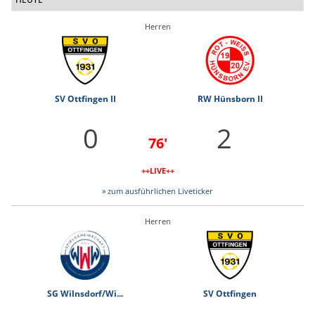
Herren
SV Ottfingen II
RW Hünsborn II
0
2
76'
++LIVE++
» zum ausführlichen Liveticker
Herren
SG Wilnsdorf/Wi...
SV Ottfingen