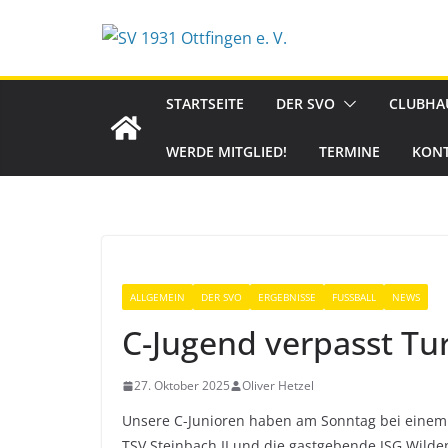
Zum
Inhalt
springen
STARTSEITE
DER SVO
CLUBHA
WERDE MITGLIED!
TERMINE
KON
ALLGEMEIN
DER SVO
ERGEBNISSE
FUSSBALL
NEWS
C-Jugend verpasst Tur
27. Oktober 2025
Oliver Hetzel
Unsere C-Junioren haben am Sonntag bei einem 
TSV Steinbach II und die gastgebende JSG Wilde