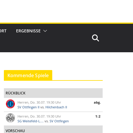
ORT
ERGEBNISSE
Kommende Spiele
RÜCKBLICK
Herren, Do. 30.07. 19:30 Uhr
abg.
SV Ottfingen II
vs.
Hilchenbach II
Herren, Do. 30.07. 19:30 Uhr
1:2
SG Weitefeld-L....
vs.
SV Ottfingen
VORSCHAU