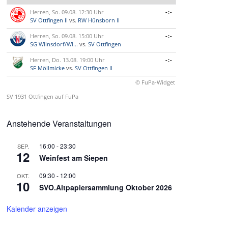
Herren, So. 09.08. 12:30 Uhr
-:-
SV Ottfingen II
vs.
RW Hünsborn II
Herren, So. 09.08. 15:00 Uhr
-:-
SG Wilnsdorf/Wi...
vs.
SV Ottfingen
Herren, Do. 13.08. 19:00 Uhr
-:-
SF Möllmicke
vs.
SV Ottfingen II
© FuPa-Widget
SV 1931 Ottfingen auf FuPa
Anstehende Veranstaltungen
16:00
-
23:30
SEP.
12
Weinfest am Siepen
09:30
-
12:00
OKT.
10
SVO.Altpapiersammlung Oktober 2026
Kalender anzeigen