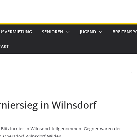
USVERMIETUNG
SENIOREN
JUGEND
BREITENSP
TAKT
niersieg in Wilnsdorf
Blitzturnier in Wilnsdorf teilgenommen. Gegner waren der
n-Obersdorf-Wilnsdorf-Wilden.