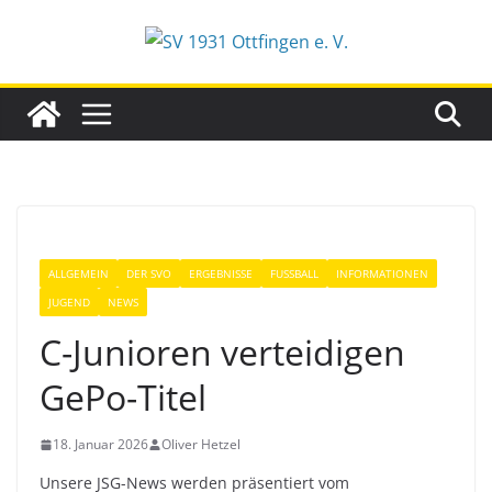
Zum
Inhalt
springen
ALLGEMEIN
DER SVO
ERGEBNISSE
FUSSBALL
INFORMATIONEN
JUGEND
NEWS
C-Junioren verteidigen
GePo-Titel
18. Januar 2026
Oliver Hetzel
Unsere JSG-News werden präsentiert vom