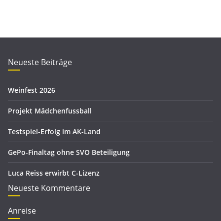
a
t
r
e
c
g
h
o
i
r
Neueste Beiträge
v
i
e
Weinfest 2026
n
Projekt Mädchenfussball
Testspiel-Erfolg im AK-Land
GePo-Finaltag ohne SVO Beteiligung
Luca Reiss erwirbt C-Lizenz
Neueste Kommentare
Anreise