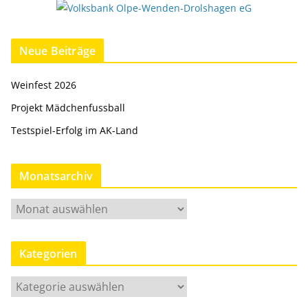
Neue Beiträge
Weinfest 2026
Projekt Mädchenfussball
Testspiel-Erfolg im AK-Land
Monatsarchiv
M
o
n
Kategorien
a
t
K
s
a