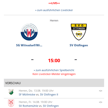
++LIVE++
» zum ausführlichen Liveticker
Herren
SG Wilnsdorf/Wi...
SV Ottfingen
-
-
15:00
» zum ausführlichen Spielbericht
Kein Liveticker-Melder eingetragen
VORSCHAU
Herren, Do. 13.08. 19:00 Uhr
-:-
SF Möllmicke
vs.
SV Ottfingen II
Herren, Fr. 14.08. 19:00 Uhr
-:-
SV Rothemühle
vs.
SV Ottfingen