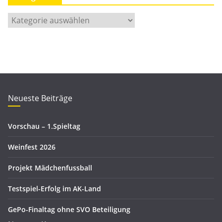
t
K
s
a
a
t
r
e
c
g
h
o
i
r
Neueste Beiträge
v
i
e
Vorschau – 1.Spieltag
n
Weinfest 2026
Projekt Mädchenfussball
Testspiel-Erfolg im AK-Land
GePo-Finaltag ohne SVO Beteiligung