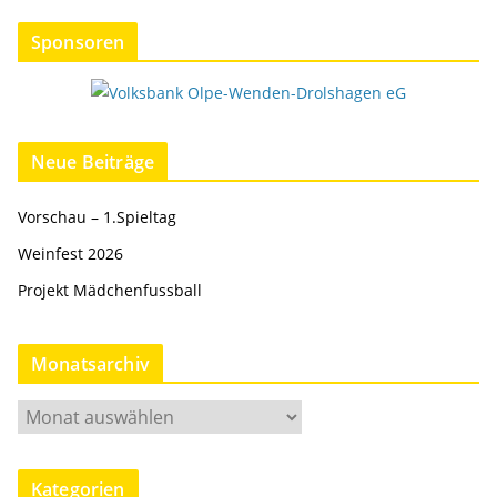
Sponsoren
Neue Beiträge
Vorschau – 1.Spieltag
Weinfest 2026
Projekt Mädchenfussball
Monatsarchiv
M
o
n
Kategorien
a