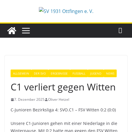
Zum
Inhalt
springen
ALLGEMEIN
DER SVO
ERGEBNISSE
FUSSBALL
JUGEND
NEWS
C1 verliert gegen Witten
7. Dezember 2025
Oliver Hetzel
C-Junioren Bezirksliga 4: SVO.C1 – FSV Witten 0:2 (0:0)
Unsere C1-Junioren gehen mit einer Niederlage in die
Winterpause. Mit 0:2 hatte man gegen den FSV Witten