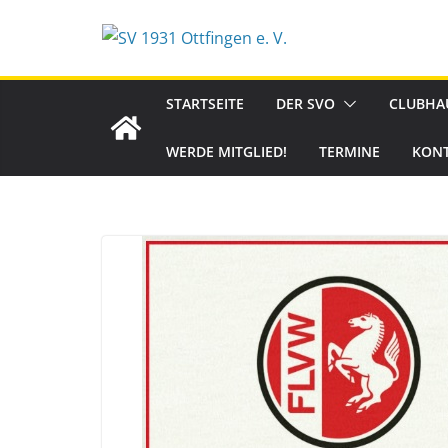
Zum
Inhalt
springen
STARTSEITE
DER SVO
CLUBHA
WERDE MITGLIED!
TERMINE
KON