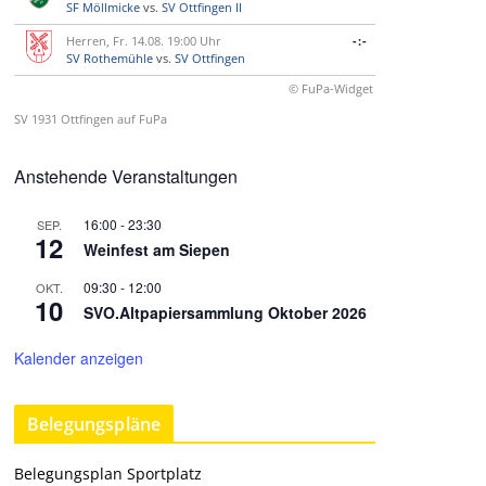
SF Möllmicke
vs.
SV Ottfingen II
Herren, Fr. 14.08. 19:00 Uhr
-:-
SV Rothemühle
vs.
SV Ottfingen
© FuPa-Widget
SV 1931 Ottfingen auf FuPa
Anstehende Veranstaltungen
16:00
-
23:30
SEP.
12
Weinfest am Siepen
09:30
-
12:00
OKT.
10
SVO.Altpapiersammlung Oktober 2026
Kalender anzeigen
Belegungspläne
Belegungsplan Sportplatz