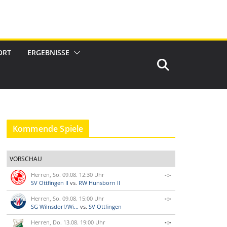
ORT
ERGEBNISSE
Kommende Spiele
VORSCHAU
Herren, So. 09.08. 12:30 Uhr
-:-
SV Ottfingen II
vs.
RW Hünsborn II
Herren, So. 09.08. 15:00 Uhr
-:-
SG Wilnsdorf/Wi...
vs.
SV Ottfingen
Herren, Do. 13.08. 19:00 Uhr
-:-