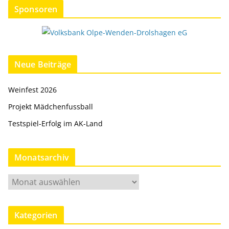
Sponsoren
Neue Beiträge
Weinfest 2026
Projekt Mädchenfussball
Testspiel-Erfolg im AK-Land
Monatsarchiv
M
o
n
Kategorien
a