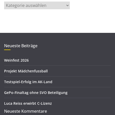
t
K
s
a
a
t
r
e
c
g
h
o
i
r
Neueste Beiträge
v
i
e
Weinfest 2026
n
Projekt Mädchenfussball
Testspiel-Erfolg im AK-Land
GePo-Finaltag ohne SVO Beteiligung
Luca Reiss erwirbt C-Lizenz
Neueste Kommentare