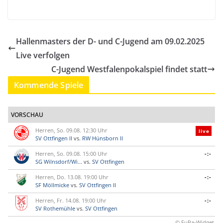
Hallenmasters der D- und C-Jugend am 09.02.2025
Live verfolgen
C-Jugend Westfalenpokalspiel findet statt
Kommende Spiele
VORSCHAU
Herren, So. 09.08. 12:30 Uhr
live
SV Ottfingen II
vs.
RW Hünsborn II
Herren, So. 09.08. 15:00 Uhr
-:-
SG Wilnsdorf/Wi...
vs.
SV Ottfingen
Herren, Do. 13.08. 19:00 Uhr
-:-
SF Möllmicke
vs.
SV Ottfingen II
Herren, Fr. 14.08. 19:00 Uhr
-:-
SV Rothemühle
vs.
SV Ottfingen
© FuPa-Widget