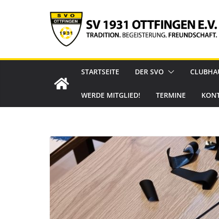
Zum
Inhalt
springen
STARTSEITE
DER SVO
CLUBHA
WERDE MITGLIED!
TERMINE
KON