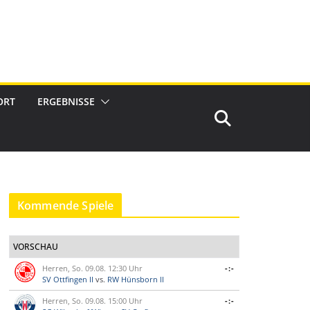
ORT
ERGEBNISSE
Kommende Spiele
VORSCHAU
Herren, So. 09.08. 12:30 Uhr
-:-
SV Ottfingen II
vs.
RW Hünsborn II
Herren, So. 09.08. 15:00 Uhr
-:-