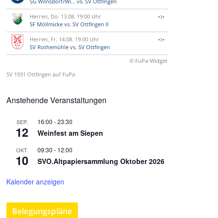
SG Wilnsdorf/Wi...
vs.
SV Ottfingen
Herren, Do. 13.08. 19:00 Uhr
-:-
SF Möllmicke
vs.
SV Ottfingen II
Herren, Fr. 14.08. 19:00 Uhr
-:-
SV Rothemühle
vs.
SV Ottfingen
© FuPa-Widget
SV 1931 Ottfingen auf FuPa
Anstehende Veranstaltungen
16:00
-
23:30
SEP.
12
Weinfest am Siepen
09:30
-
12:00
OKT.
10
SVO.Altpapiersammlung Oktober 2026
Kalender anzeigen
Belegungspläne