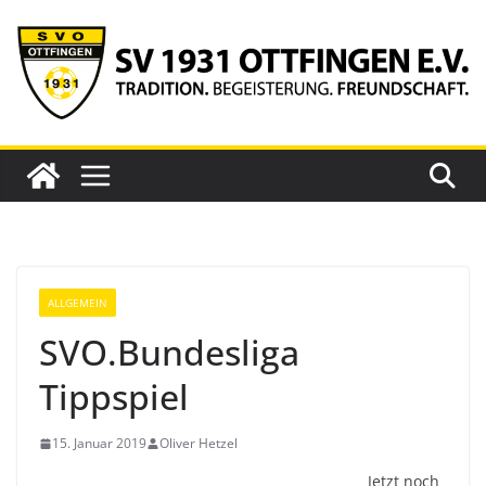
Zum
Inhalt
springen
ALLGEMEIN
SVO.Bundesliga
Tippspiel
15. Januar 2019
Oliver Hetzel
Jetzt noch