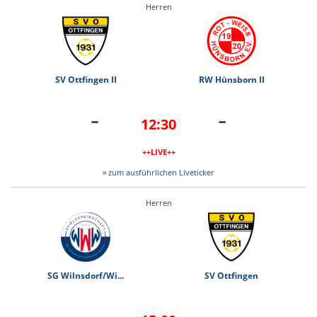
Herren
SV Ottfingen II
RW Hünsborn II
-
-
12:30
++LIVE++
» zum ausführlichen Liveticker
Herren
SG Wilnsdorf/Wi...
SV Ottfingen
-
-