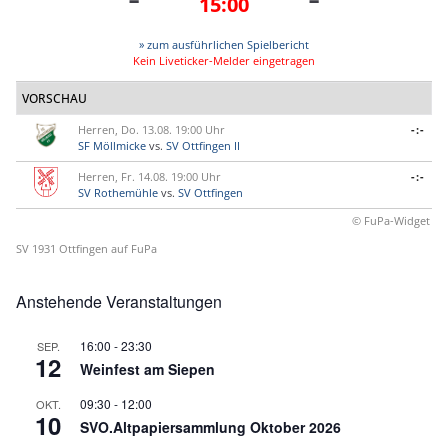
15:00
» zum ausführlichen Spielbericht
Kein Liveticker-Melder eingetragen
VORSCHAU
Herren, Do. 13.08. 19:00 Uhr
-:-
SF Möllmicke
vs.
SV Ottfingen II
Herren, Fr. 14.08. 19:00 Uhr
-:-
SV Rothemühle
vs.
SV Ottfingen
© FuPa-Widget
SV 1931 Ottfingen auf FuPa
Anstehende Veranstaltungen
16:00
-
23:30
SEP.
12
Weinfest am Siepen
09:30
-
12:00
OKT.
10
SVO.Altpapiersammlung Oktober 2026