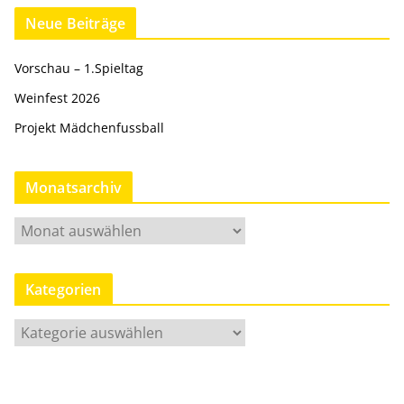
Neue Beiträge
Vorschau – 1.Spieltag
Weinfest 2026
Projekt Mädchenfussball
Monatsarchiv
M
o
n
Kategorien
a
t
K
s
a
a
t
r
e