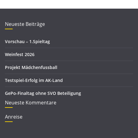
c
g
h
o
i
r
Neueste Beiträge
v
i
e
Vorschau – 1.Spieltag
n
Weinfest 2026
Projekt Mädchenfussball
Testspiel-Erfolg im AK-Land
GePo-Finaltag ohne SVO Beteiligung
Neueste Kommentare
Anreise