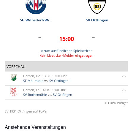
SG Wilnsdorf/Wi...
SV Ottfingen
-
-
15:00
» zum ausführlichen Spielbericht
Kein Liveticker-Melder eingetragen
VORSCHAU
Herren, Do. 13.08. 19:00 Uhr
-:-
SF Möllmicke
vs.
SV Ottfingen II
Herren, Fr. 14.08. 19:00 Uhr
-:-
SV Rothemühle
vs.
SV Ottfingen
© FuPa-Widget
SV 1931 Ottfingen auf FuPa
Anstehende Veranstaltungen