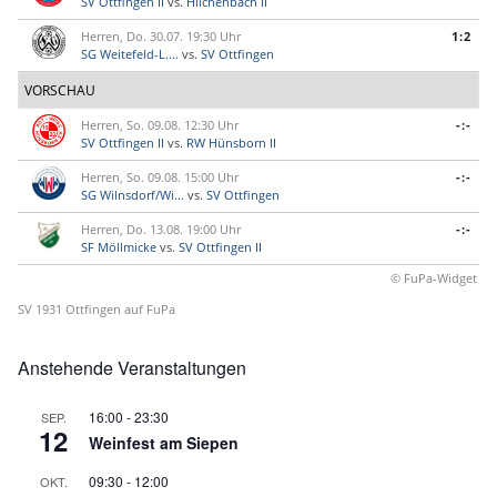
SV Ottfingen II
vs.
Hilchenbach II
Herren, Do. 30.07. 19:30 Uhr
1:2
SG Weitefeld-L....
vs.
SV Ottfingen
VORSCHAU
Herren, So. 09.08. 12:30 Uhr
-:-
SV Ottfingen II
vs.
RW Hünsborn II
Herren, So. 09.08. 15:00 Uhr
-:-
SG Wilnsdorf/Wi...
vs.
SV Ottfingen
Herren, Do. 13.08. 19:00 Uhr
-:-
SF Möllmicke
vs.
SV Ottfingen II
© FuPa-Widget
SV 1931 Ottfingen auf FuPa
Anstehende Veranstaltungen
16:00
-
23:30
SEP.
12
Weinfest am Siepen
09:30
-
12:00
OKT.