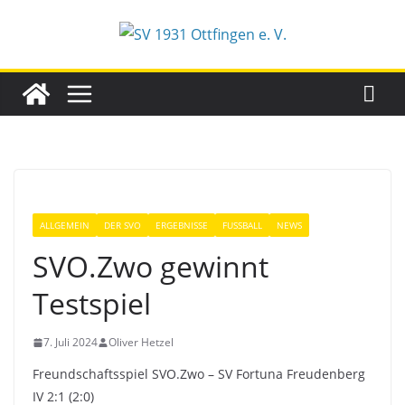
Zum
Inhalt
springen
ALLGEMEIN
DER SVO
ERGEBNISSE
FUSSBALL
NEWS
SVO.Zwo gewinnt
Testspiel
7. Juli 2024
Oliver Hetzel
Freundschaftsspiel SVO.Zwo – SV Fortuna Freudenberg
IV 2:1 (2:0)