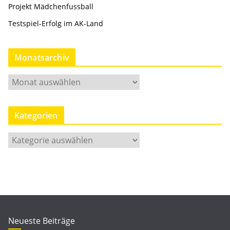
Projekt Mädchenfussball
Testspiel-Erfolg im AK-Land
Monatsarchiv
M
o
n
Kategorien
a
t
K
s
a
a
t
r
e
c
g
h
o
i
r
Neueste Beiträge
v
i