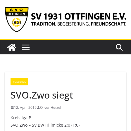
Zum
Inhalt
springen
FUSSBALL
SVO.Zwo siegt
12. April 2019
Oliver Hetzel
Kreisliga B
SVO.Zwo – SV BW Hillmicke 2:0 (1:0)