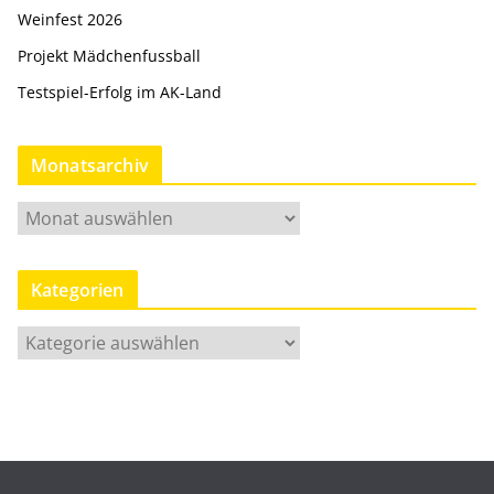
Weinfest 2026
Projekt Mädchenfussball
Testspiel-Erfolg im AK-Land
Monatsarchiv
M
o
n
Kategorien
a
t
K
s
a
a
t
r
e
c
g
h
o
i