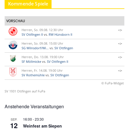
Kommende Spiele
VORSCHAU
Herren, So. 09.08. 12:30 Uhr
-:-
SV Ottfingen II
vs.
RW Hünsborn II
Herren, So. 09.08. 15:00 Uhr
-:-
SG Wilnsdorf/Wi...
vs.
SV Ottfingen
Herren, Do. 13.08. 19:00 Uhr
-:-
SF Möllmicke
vs.
SV Ottfingen II
Herren, Fr. 14.08. 19:00 Uhr
-:-
SV Rothemühle
vs.
SV Ottfingen
© FuPa-Widget
SV 1931 Ottfingen auf FuPa
Anstehende Veranstaltungen
16:00
-
23:30
SEP.
12
Weinfest am Siepen