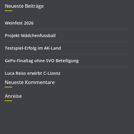
r
Neueste Beiträge
v
i
e
Weinfest 2026
n
Projekt Mädchenfussball
Testspiel-Erfolg im AK-Land
GePo-Finaltag ohne SVO Beteiligung
Luca Reiss erwirbt C-Lizenz
Neueste Kommentare
Anreise