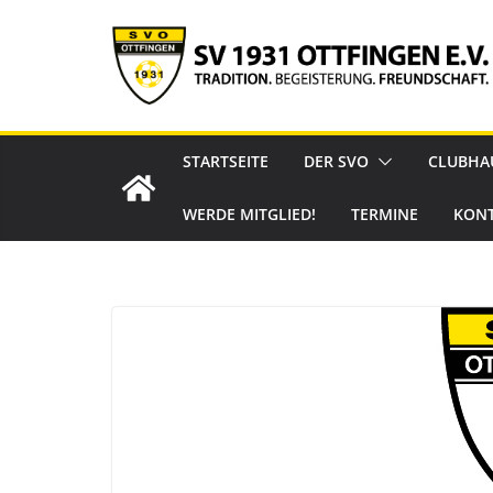
Zum
Inhalt
springen
STARTSEITE
DER SVO
CLUBHA
WERDE MITGLIED!
TERMINE
KON