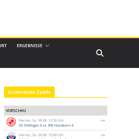
ORT
ERGEBNISSE
Kommende Spiele
VORSCHAU
Herren, So. 09.08. 12:30 Uhr
-:-
SV Ottfingen II
vs.
RW Hünsborn II
Herren, So. 09.08. 15:00 Uhr
-:-