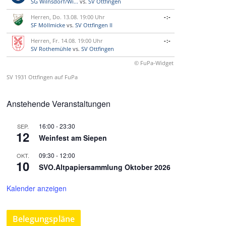
SG Wilnsdorf/Wi...
vs.
SV Ottfingen
Herren, Do. 13.08. 19:00 Uhr
-:-
SF Möllmicke
vs.
SV Ottfingen II
Herren, Fr. 14.08. 19:00 Uhr
-:-
SV Rothemühle
vs.
SV Ottfingen
© FuPa-Widget
SV 1931 Ottfingen auf FuPa
Anstehende Veranstaltungen
16:00
-
23:30
SEP.
12
Weinfest am Siepen
09:30
-
12:00
OKT.
10
SVO.Altpapiersammlung Oktober 2026
Kalender anzeigen
Belegungspläne