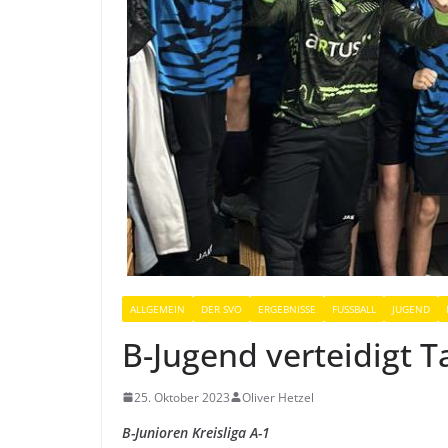
ALLGEMEIN
DER SVO
ERGEBNISSE
FUSSBALL
JUGEND
B-Jugend verteidigt 
25. Oktober 2023
Oliver Hetzel
B-Junioren Kreisliga A-1