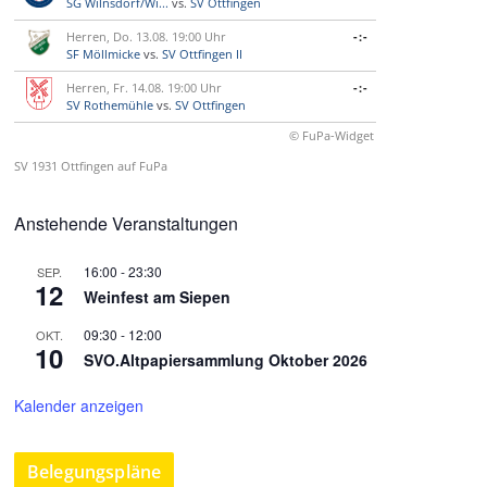
SG Wilnsdorf/Wi...
vs.
SV Ottfingen
Herren, Do. 13.08. 19:00 Uhr
-:-
SF Möllmicke
vs.
SV Ottfingen II
Herren, Fr. 14.08. 19:00 Uhr
-:-
SV Rothemühle
vs.
SV Ottfingen
© FuPa-Widget
SV 1931 Ottfingen auf FuPa
Anstehende Veranstaltungen
16:00
-
23:30
SEP.
12
Weinfest am Siepen
09:30
-
12:00
OKT.
10
SVO.Altpapiersammlung Oktober 2026
Kalender anzeigen
Belegungspläne