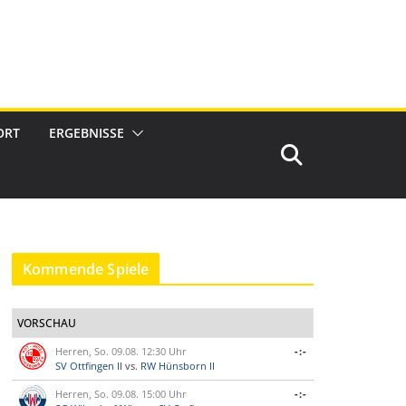
ORT
ERGEBNISSE
Kommende Spiele
VORSCHAU
Herren, So. 09.08. 12:30 Uhr
-:-
SV Ottfingen II
vs.
RW Hünsborn II
Herren, So. 09.08. 15:00 Uhr
-:-