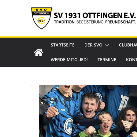
Zum
Inhalt
springen
STARTSEITE
DER SVO
CLUBHA
WERDE MITGLIED!
TERMINE
KON