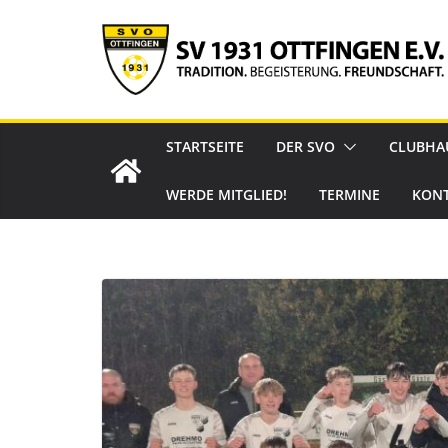
Zum
Inhalt
springen
STARTSEITE
DER SVO
CLUBHA
WERDE MITGLIED!
TERMINE
KON