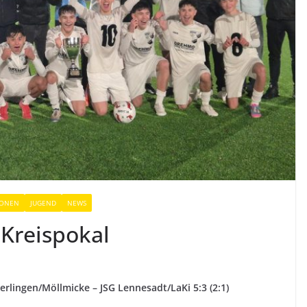
IONEN
JUGEND
NEWS
 Kreispokal
erlingen/Möllmicke – JSG Lennesadt/LaKi 5:3 (2:1)