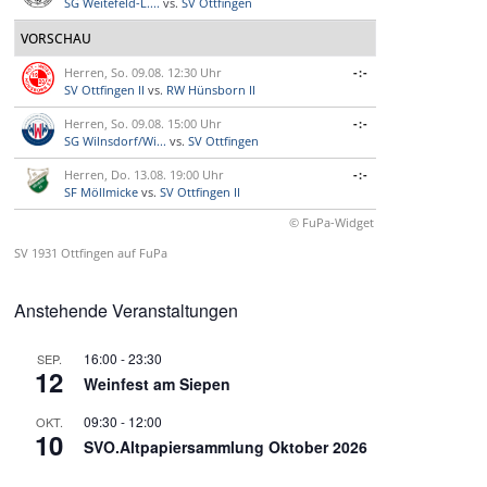
SG Weitefeld-L....
vs.
SV Ottfingen
VORSCHAU
Herren, So. 09.08. 12:30 Uhr
-:-
SV Ottfingen II
vs.
RW Hünsborn II
Herren, So. 09.08. 15:00 Uhr
-:-
SG Wilnsdorf/Wi...
vs.
SV Ottfingen
Herren, Do. 13.08. 19:00 Uhr
-:-
SF Möllmicke
vs.
SV Ottfingen II
© FuPa-Widget
SV 1931 Ottfingen auf FuPa
Anstehende Veranstaltungen
16:00
-
23:30
SEP.
12
Weinfest am Siepen
09:30
-
12:00
OKT.
10
SVO.Altpapiersammlung Oktober 2026