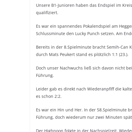
Unsere B1-Junioren haben das Endspiel im Krei
qualifiziert.
Es war ein spannendes Pokalendspiel am Heggen
Schlussminute den Lucky Punch setzen. Am Ende 
Bereits in der 8.Spielminute bracht Semih-Can K
durch Mats Peukert stand es plötzlich 1:1 (23.).
Doch unser Nachwuchs ließ sich davon nicht bei
Führung.
Leider gab es direkt nach Wiederanpfiff die kal
es schon 2:2.
Es war ein Hin und Her. In der 58.Spielminute b
Führung, doch wiederum nur zwei Minuten späte
Der Highnoon folgte in der Nachspielzeit. Wiede