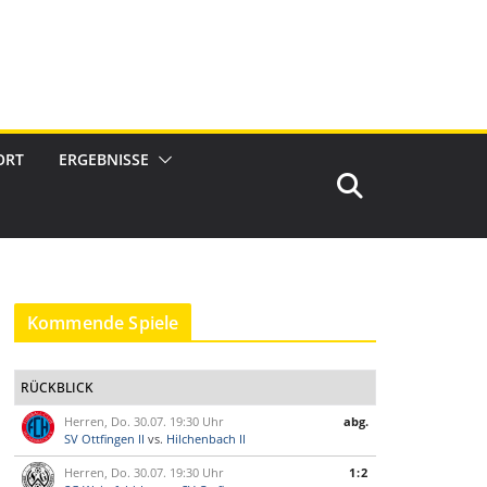
ORT
ERGEBNISSE
Kommende Spiele
RÜCKBLICK
Herren, Do. 30.07. 19:30 Uhr
abg.
SV Ottfingen II
vs.
Hilchenbach II
Herren, Do. 30.07. 19:30 Uhr
1:2