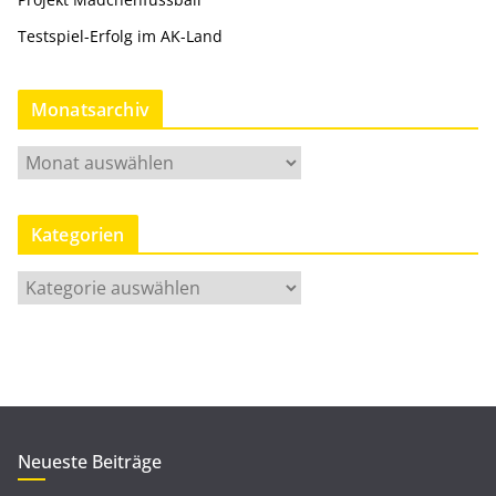
Testspiel-Erfolg im AK-Land
Monatsarchiv
M
o
n
Kategorien
a
t
K
s
a
a
t
r
e
c
g
h
o
i
r
Neueste Beiträge
v
i