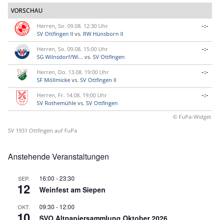
VORSCHAU
Herren, So. 09.08. 12:30 Uhr
-:-
SV Ottfingen II
vs.
RW Hünsborn II
Herren, So. 09.08. 15:00 Uhr
-:-
SG Wilnsdorf/Wi...
vs.
SV Ottfingen
Herren, Do. 13.08. 19:00 Uhr
-:-
SF Möllmicke
vs.
SV Ottfingen II
Herren, Fr. 14.08. 19:00 Uhr
-:-
SV Rothemühle
vs.
SV Ottfingen
© FuPa-Widget
SV 1931 Ottfingen auf FuPa
Anstehende Veranstaltungen
16:00
-
23:30
SEP.
12
Weinfest am Siepen
09:30
-
12:00
OKT.
10
SVO.Altpapiersammlung Oktober 2026