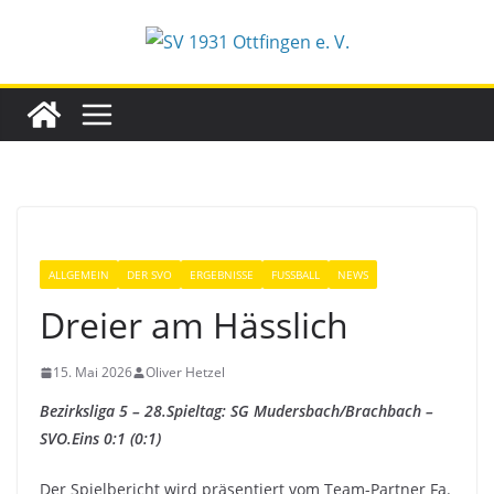
Zum
Inhalt
springen
ALLGEMEIN
DER SVO
ERGEBNISSE
FUSSBALL
NEWS
Dreier am Hässlich
15. Mai 2026
Oliver Hetzel
Bezirksliga 5 – 28.Spieltag: SG Mudersbach/Brachbach –
SVO.Eins 0:1 (0:1)
Der Spielbericht wird präsentiert vom Team-Partner Fa.