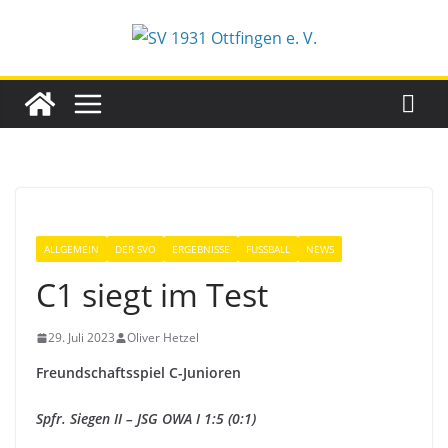
Zum
Inhalt
springen
ALLGEMEIN
DER SVO
ERGEBNISSE
FUSSBALL
NEWS
C1 siegt im Test
29. Juli 2023
Oliver Hetzel
Freundschaftsspiel C-Junioren
Spfr. Siegen II – JSG OWA I 1:5 (0:1)