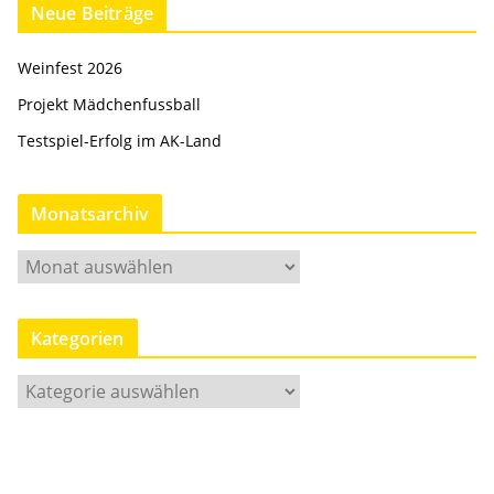
Neue Beiträge
Weinfest 2026
Projekt Mädchenfussball
Testspiel-Erfolg im AK-Land
Monatsarchiv
M
o
n
Kategorien
a
t
K
s
a
a
t
r
e
c