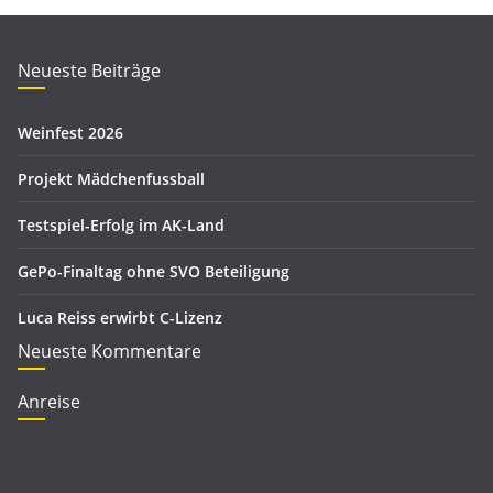
g
h
o
i
r
Neueste Beiträge
v
i
e
Weinfest 2026
n
Projekt Mädchenfussball
Testspiel-Erfolg im AK-Land
GePo-Finaltag ohne SVO Beteiligung
Luca Reiss erwirbt C-Lizenz
Neueste Kommentare
Anreise