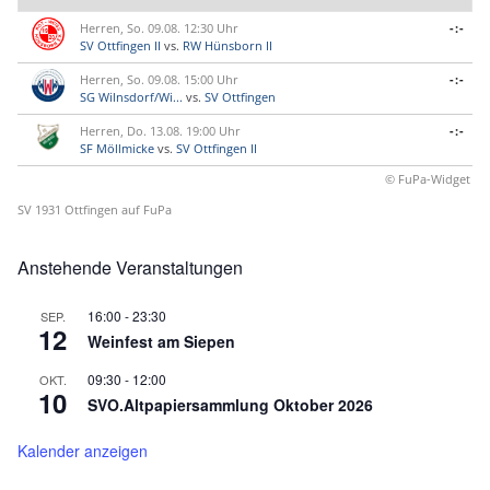
Herren, So. 09.08. 12:30 Uhr
-:-
SV Ottfingen II
vs.
RW Hünsborn II
Herren, So. 09.08. 15:00 Uhr
-:-
SG Wilnsdorf/Wi...
vs.
SV Ottfingen
Herren, Do. 13.08. 19:00 Uhr
-:-
SF Möllmicke
vs.
SV Ottfingen II
© FuPa-Widget
SV 1931 Ottfingen auf FuPa
Anstehende Veranstaltungen
16:00
-
23:30
SEP.
12
Weinfest am Siepen
09:30
-
12:00
OKT.
10
SVO.Altpapiersammlung Oktober 2026
Kalender anzeigen