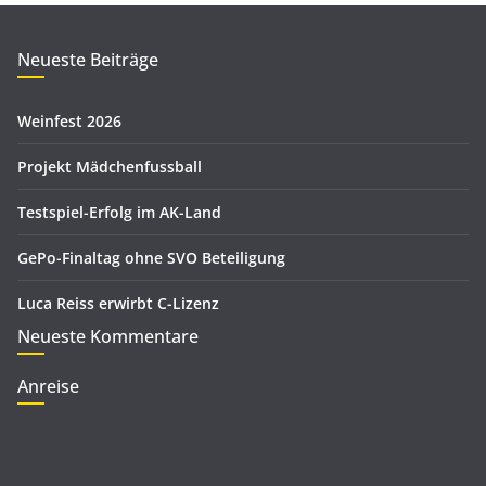
h
o
i
r
Neueste Beiträge
v
i
e
Weinfest 2026
n
Projekt Mädchenfussball
Testspiel-Erfolg im AK-Land
GePo-Finaltag ohne SVO Beteiligung
Luca Reiss erwirbt C-Lizenz
Neueste Kommentare
Anreise