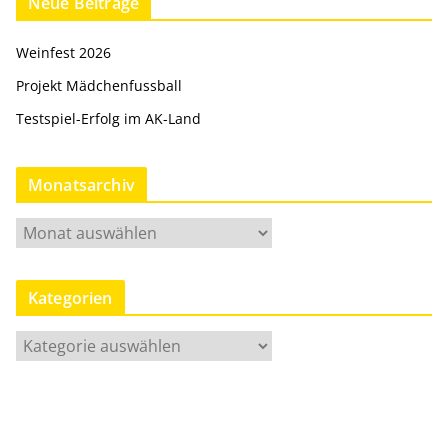
Neue Beiträge
Weinfest 2026
Projekt Mädchenfussball
Testspiel-Erfolg im AK-Land
Monatsarchiv
M
o
n
Kategorien
a
t
K
s
a
a
t
r
e
c
g