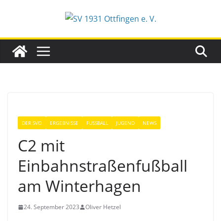
Zum
Inhalt
springen
DER SVO
ERGEBNISSE
FUSSBALL
JUGEND
NEWS
C2 mit
Einbahnstraßenfußball
am Winterhagen
24. September 2023
Oliver Hetzel