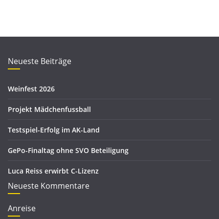
a
t
r
e
c
g
h
o
i
r
Neueste Beiträge
v
i
e
Weinfest 2026
n
Projekt Mädchenfussball
Testspiel-Erfolg im AK-Land
GePo-Finaltag ohne SVO Beteiligung
Luca Reiss erwirbt C-Lizenz
Neueste Kommentare
Anreise