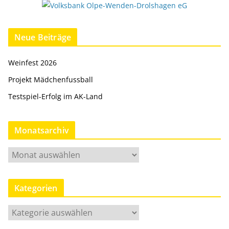
Neue Beiträge
Weinfest 2026
Projekt Mädchenfussball
Testspiel-Erfolg im AK-Land
Monatsarchiv
M
o
n
Kategorien
a
t
K
s
a