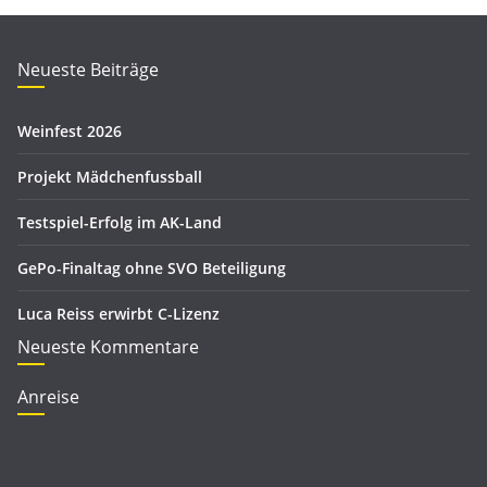
g
h
o
i
r
Neueste Beiträge
v
i
e
Weinfest 2026
n
Projekt Mädchenfussball
Testspiel-Erfolg im AK-Land
GePo-Finaltag ohne SVO Beteiligung
Luca Reiss erwirbt C-Lizenz
Neueste Kommentare
Anreise