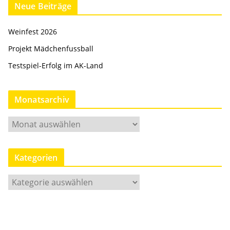
Neue Beiträge
Weinfest 2026
Projekt Mädchenfussball
Testspiel-Erfolg im AK-Land
Monatsarchiv
M
o
n
Kategorien
a
t
K
s
a
a
t
r
e
c