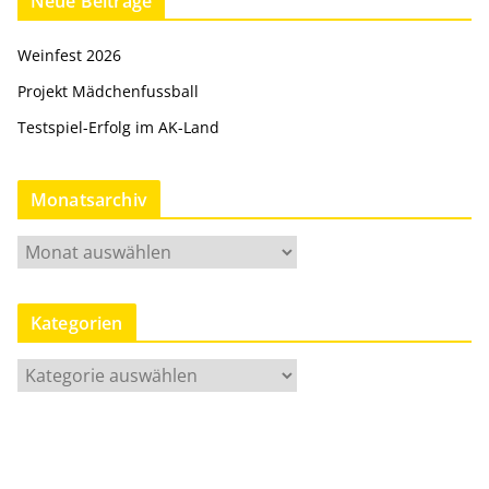
Neue Beiträge
Weinfest 2026
Projekt Mädchenfussball
Testspiel-Erfolg im AK-Land
Monatsarchiv
M
o
n
Kategorien
a
t
K
s
a
a
t
r
e
c
g