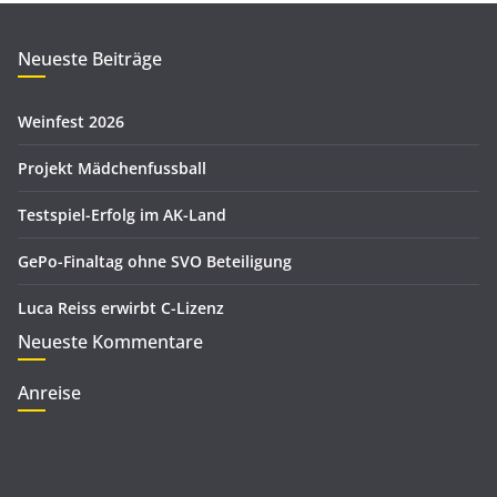
h
o
i
r
Neueste Beiträge
v
i
e
Weinfest 2026
n
Projekt Mädchenfussball
Testspiel-Erfolg im AK-Land
GePo-Finaltag ohne SVO Beteiligung
Luca Reiss erwirbt C-Lizenz
Neueste Kommentare
Anreise