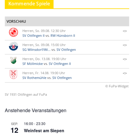
Kommende Spiele
VORSCHAU
Herren, So. 09.08. 12:30 Uhr
-:-
SV Ottfingen II
vs.
RW Hünsborn II
Herren, So. 09.08. 15:00 Uhr
-:-
SG Wilnsdorf/Wi...
vs.
SV Ottfingen
Herren, Do. 13.08. 19:00 Uhr
-:-
SF Möllmicke
vs.
SV Ottfingen II
Herren, Fr. 14.08. 19:00 Uhr
-:-
SV Rothemühle
vs.
SV Ottfingen
© FuPa-Widget
SV 1931 Ottfingen auf FuPa
Anstehende Veranstaltungen
16:00
-
23:30
SEP.
12
Weinfest am Siepen