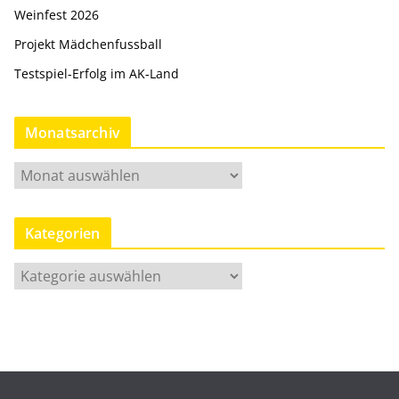
Weinfest 2026
Projekt Mädchenfussball
Testspiel-Erfolg im AK-Land
Monatsarchiv
M
o
n
Kategorien
a
t
K
s
a
a
t
r
e
c
g
h
o
i