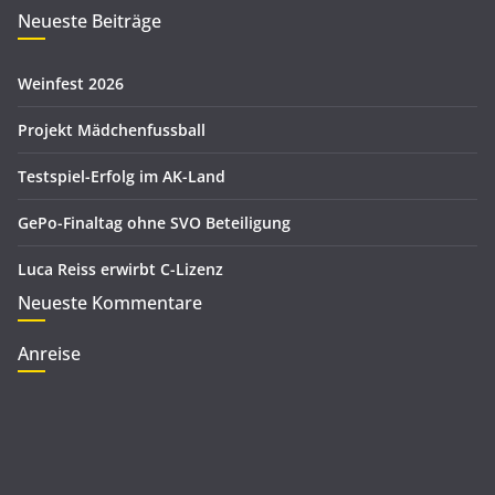
r
Neueste Beiträge
v
i
e
Weinfest 2026
n
Projekt Mädchenfussball
Testspiel-Erfolg im AK-Land
GePo-Finaltag ohne SVO Beteiligung
Luca Reiss erwirbt C-Lizenz
Neueste Kommentare
Anreise