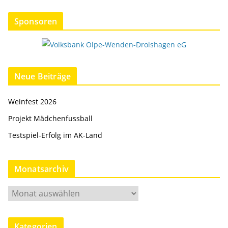
Sponsoren
Neue Beiträge
Weinfest 2026
Projekt Mädchenfussball
Testspiel-Erfolg im AK-Land
Monatsarchiv
M
o
n
Kategorien