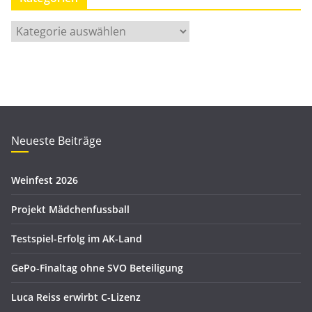
a
t
K
s
a
a
t
r
e
c
g
h
o
i
r
Neueste Beiträge
v
i
e
Weinfest 2026
n
Projekt Mädchenfussball
Testspiel-Erfolg im AK-Land
GePo-Finaltag ohne SVO Beteiligung
Luca Reiss erwirbt C-Lizenz