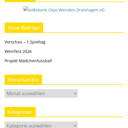
Neue Beiträge
Vorschau – 1.Spieltag
Weinfest 2026
Projekt Mädchenfussball
Monatsarchiv
M
o
n
Kategorien
a
t
K