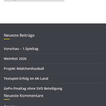
s
a
a
t
r
e
c
g
h
o
i
r
Neueste Beiträge
v
i
e
Vorschau – 1.Spieltag
n
Weinfest 2026
Projekt Mädchenfussball
Testspiel-Erfolg im AK-Land
GePo-Finaltag ohne SVO Beteiligung
Neueste Kommentare