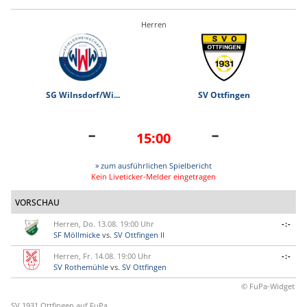
Herren
SG Wilnsdorf/Wi...
SV Ottfingen
-
-
15:00
» zum ausführlichen Spielbericht
Kein Liveticker-Melder eingetragen
VORSCHAU
Herren, Do. 13.08. 19:00 Uhr
-:-
SF Möllmicke
vs.
SV Ottfingen II
Herren, Fr. 14.08. 19:00 Uhr
-:-
SV Rothemühle
vs.
SV Ottfingen
© FuPa-Widget
SV 1931 Ottfingen auf FuPa