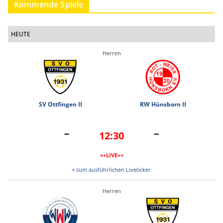
Kommende Spiele
HEUTE
Herren
SV Ottfingen II
RW Hünsborn II
-
-
12:30
++LIVE++
» zum ausführlichen Liveticker
Herren