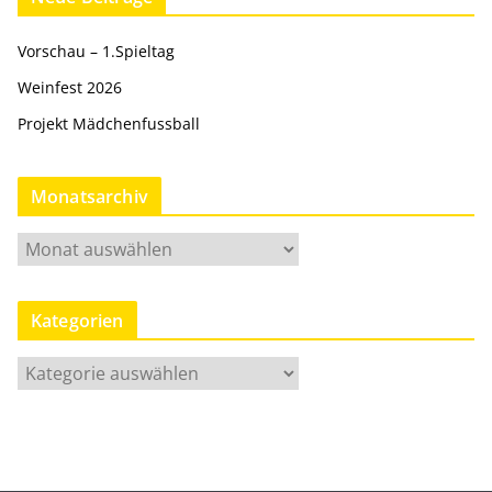
Vorschau – 1.Spieltag
Weinfest 2026
Projekt Mädchenfussball
Monatsarchiv
M
o
n
Kategorien
a
t
K
s
a
a
t
r
e
c
g