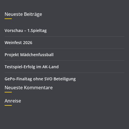
h
o
i
r
Neueste Beiträge
v
i
e
Vorschau – 1.Spieltag
n
Weinfest 2026
Projekt Mädchenfussball
Testspiel-Erfolg im AK-Land
GePo-Finaltag ohne SVO Beteiligung
Neueste Kommentare
Anreise