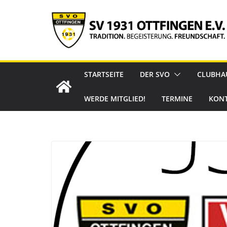
Zum
Inhalt
springen
STARTSEITE
DER SVO
CLUBHA
WERDE MITGLIED!
TERMINE
KON