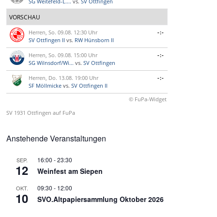
SG Weitefeld-L....
vs.
SV Ottfingen
VORSCHAU
Herren, So. 09.08. 12:30 Uhr
-:-
SV Ottfingen II
vs.
RW Hünsborn II
Herren, So. 09.08. 15:00 Uhr
-:-
SG Wilnsdorf/Wi...
vs.
SV Ottfingen
Herren, Do. 13.08. 19:00 Uhr
-:-
SF Möllmicke
vs.
SV Ottfingen II
© FuPa-Widget
SV 1931 Ottfingen auf FuPa
Anstehende Veranstaltungen
16:00
-
23:30
SEP.
12
Weinfest am Siepen
09:30
-
12:00
OKT.
10
SVO.Altpapiersammlung Oktober 2026