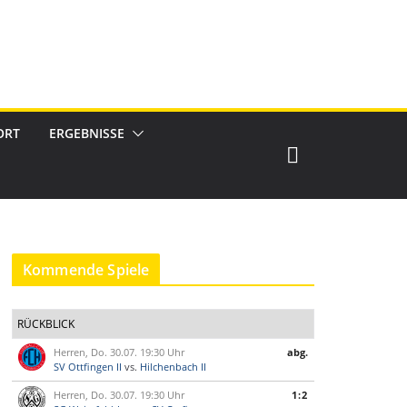
ORT
ERGEBNISSE
Kommende Spiele
RÜCKBLICK
Herren, Do. 30.07. 19:30 Uhr
abg.
SV Ottfingen II
vs.
Hilchenbach II
Herren, Do. 30.07. 19:30 Uhr
1:2