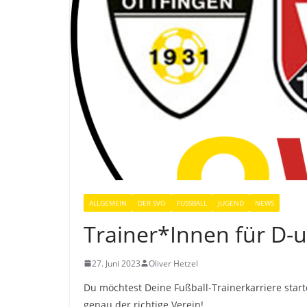
ALLGEMEIN
DER SVO
FUSSBALL
JUGEND
NEWS
Trainer*Innen für D-
27. Juni 2023
Oliver Hetzel
Du möchtest Deine Fußball-Trainerkarriere star
genau der richtige Verein!