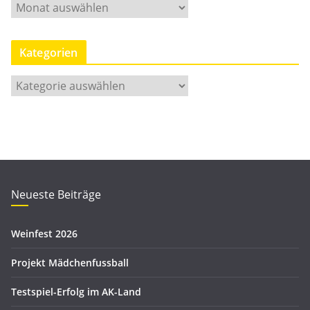
M
o
n
Kategorien
a
t
K
s
a
a
t
r
e
c
g
h
o
i
r
Neueste Beiträge
v
i
e
Weinfest 2026
n
Projekt Mädchenfussball
Testspiel-Erfolg im AK-Land