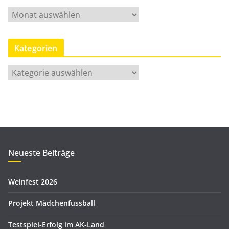
M
o
n
Kategorien
a
t
K
s
a
a
t
r
e
c
g
h
o
i
r
Neueste Beiträge
v
i
e
Weinfest 2026
n
Projekt Mädchenfussball
Testspiel-Erfolg im AK-Land