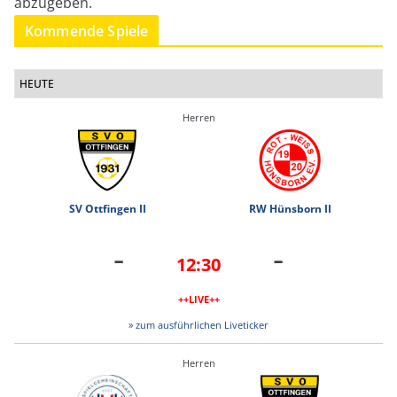
abzugeben.
Kommende Spiele
HEUTE
Herren
SV Ottfingen II
RW Hünsborn II
-
-
12:30
++LIVE++
» zum ausführlichen Liveticker
Herren