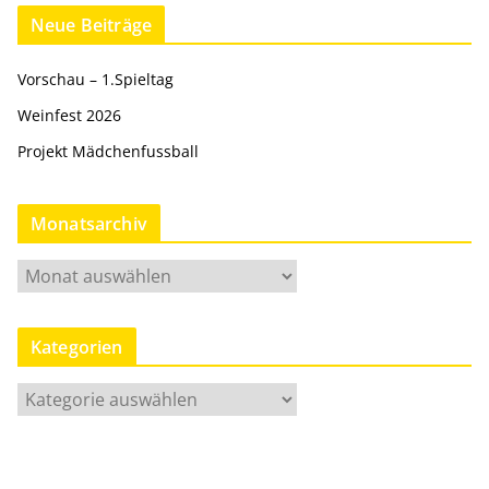
Neue Beiträge
Vorschau – 1.Spieltag
Weinfest 2026
Projekt Mädchenfussball
Monatsarchiv
M
o
n
Kategorien
a
t
K
s
a
a
t
r
e