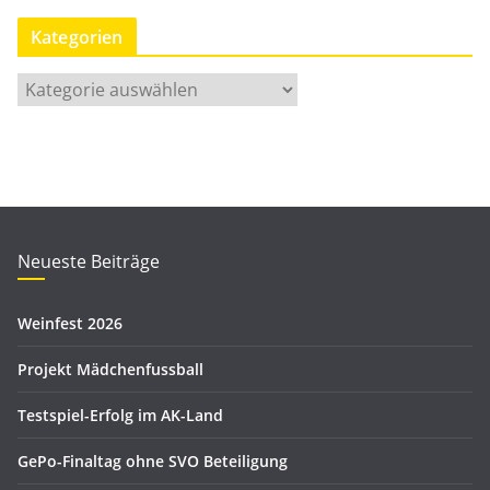
n
Kategorien
a
t
K
s
a
a
t
r
e
c
g
h
o
i
r
Neueste Beiträge
v
i
e
Weinfest 2026
n
Projekt Mädchenfussball
Testspiel-Erfolg im AK-Land
GePo-Finaltag ohne SVO Beteiligung