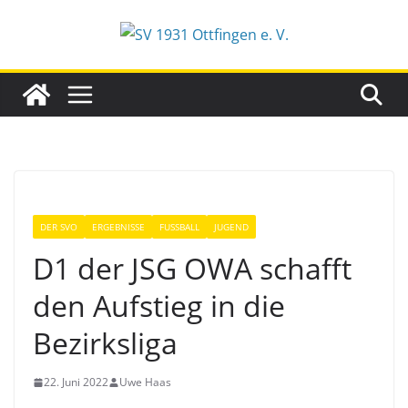
Zum
Inhalt
springen
DER SVO
ERGEBNISSE
FUSSBALL
JUGEND
D1 der JSG OWA schafft
den Aufstieg in die
Bezirksliga
22. Juni 2022
Uwe Haas