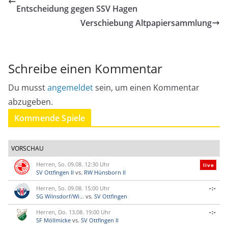
Entscheidung gegen SSV Hagen
Verschiebung Altpapiersammlung
Schreibe einen Kommentar
Du musst
angemeldet
sein, um einen Kommentar
abzugeben.
Kommende Spiele
VORSCHAU
Herren, So. 09.08. 12:30 Uhr
live
SV Ottfingen II
vs.
RW Hünsborn II
Herren, So. 09.08. 15:00 Uhr
-:-
SG Wilnsdorf/Wi...
vs.
SV Ottfingen
Herren, Do. 13.08. 19:00 Uhr
-:-
SF Möllmicke
vs.
SV Ottfingen II