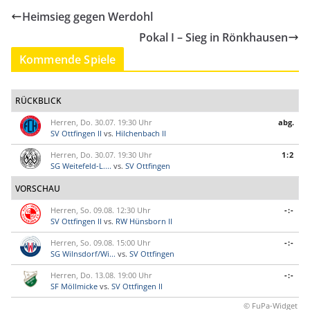
Heimsieg gegen Werdohl
Pokal I – Sieg in Rönkhausen
Kommende Spiele
RÜCKBLICK
Herren, Do. 30.07. 19:30 Uhr
abg.
SV Ottfingen II
vs.
Hilchenbach II
Herren, Do. 30.07. 19:30 Uhr
1:2
SG Weitefeld-L....
vs.
SV Ottfingen
VORSCHAU
Herren, So. 09.08. 12:30 Uhr
-:-
SV Ottfingen II
vs.
RW Hünsborn II
Herren, So. 09.08. 15:00 Uhr
-:-
SG Wilnsdorf/Wi...
vs.
SV Ottfingen
Herren, Do. 13.08. 19:00 Uhr
-:-
SF Möllmicke
vs.
SV Ottfingen II
© FuPa-Widget