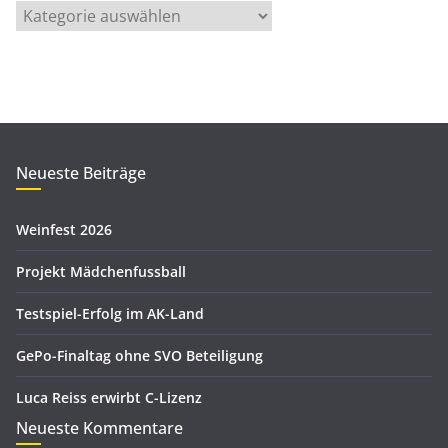
K
s
a
a
t
r
e
c
g
h
o
i
r
Neueste Beiträge
v
i
e
Weinfest 2026
n
Projekt Mädchenfussball
Testspiel-Erfolg im AK-Land
GePo-Finaltag ohne SVO Beteiligung
Luca Reiss erwirbt C-Lizenz
Neueste Kommentare