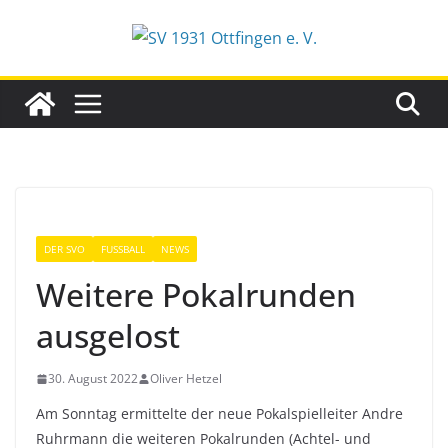
Zum
Inhalt
springen
DER SVO
FUSSBALL
NEWS
Weitere Pokalrunden
ausgelost
30. August 2022
Oliver Hetzel
Am Sonntag ermittelte der neue Pokalspielleiter Andre
Ruhrmann die weiteren Pokalrunden (Achtel- und