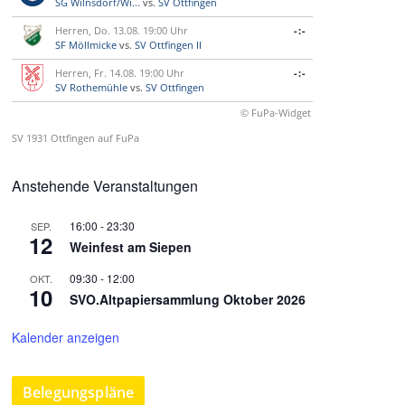
SG Wilnsdorf/Wi...
vs.
SV Ottfingen
Herren, Do. 13.08. 19:00 Uhr
-:-
SF Möllmicke
vs.
SV Ottfingen II
Herren, Fr. 14.08. 19:00 Uhr
-:-
SV Rothemühle
vs.
SV Ottfingen
© FuPa-Widget
SV 1931 Ottfingen auf FuPa
Anstehende Veranstaltungen
16:00
-
23:30
SEP.
12
Weinfest am Siepen
09:30
-
12:00
OKT.
10
SVO.Altpapiersammlung Oktober 2026
Kalender anzeigen
Belegungspläne