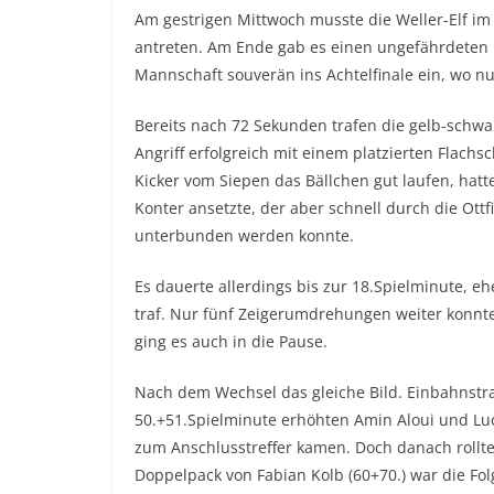
Am gestrigen Mittwoch musste die Weller-Elf i
antreten. Am Ende gab es einen ungefährdeten 12
Mannschaft souverän ins Achtelfinale ein, wo n
Bereits nach 72 Sekunden trafen die gelb-schwar
Angriff erfolgreich mit einem platzierten Flach
Kicker vom Siepen das Bällchen gut laufen, hat
Konter ansetzte, der aber schnell durch die Ot
unterbunden werden konnte.
Es dauerte allerdings bis zur 18.Spielminute, ehe
traf. Nur fünf Zeigerumdrehungen weiter konnte
ging es auch in die Pause.
Nach dem Wechsel das gleiche Bild. Einbahnstra
50.+51.Spielminute erhöhten Amin Aloui und Luc
zum Anschlusstreffer kamen. Doch danach rollte 
Doppelpack von Fabian Kolb (60+70.) war die Fol