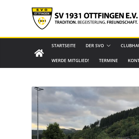
Zum
Inhalt
springen
STARTSEITE
DER SVO
CLUBHA
WERDE MITGLIED!
TERMINE
KON