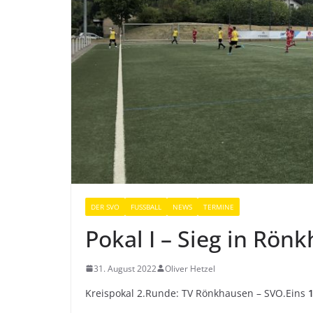
DER SVO
FUSSBALL
NEWS
TERMINE
Pokal I – Sieg in Rön
31. August 2022
Oliver Hetzel
Kreispokal 2.Runde: TV Rönkhausen – SVO.Eins
1