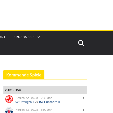
ORT
ERGEBNISSE
Kommende Spiele
VORSCHAU
Herren, So. 09.08. 12:30 Uhr
-:-
SV Ottfingen II
vs.
RW Hünsborn II
Herren, So. 09.08. 15:00 Uhr
-:-