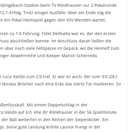
m Glingebach-Stadion beim TV Rönkhausen zur 2.Pokalrunde
:1-Erfolg. Trotz einiger Ausfälle. Aber am Ende zog die
un ein Pokal-Heimspiel gegen den VSV Wenden wartet.
zen zu 1:0 Führung. Fidel Delibalta war es, der den ersten
schuss abschließen konnte. Im Anschluss daran ließen die
ten aber noch viele Fehlpässe im Gepäck, wo die Heimelf zum
tfinger Abwehrreihe und Keeper Marvin Scherreiks
 Luca Valido zum 2:0 traf. Er war es auch, der zum 3:0 (28.)
 Nicolas Bröcher nach eine Ecke das vierte Tor markieren. So
ßenfussball. Mit einem Doppelschlag in der
a Valido auf 6:0, ehe dir Rönkhauser in der 56.Spielminute
der Ball weiterhin in den Reihen der Siepenkicker. Ein
ge. Seine gute Leistung krönte Launor Frangi in der