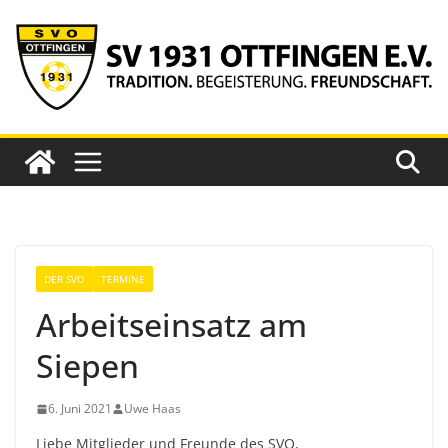
Zum
Inhalt
springen
DER SVO
TERMINE
Arbeitseinsatz am
Siepen
6. Juni 2021
Uwe Haas
Liebe Mitglieder und Freunde des SVO,