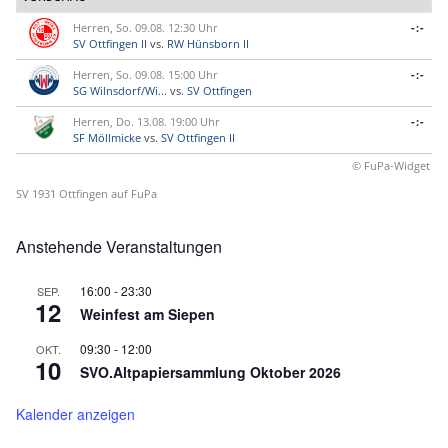
Herren, So. 09.08. 12:30 Uhr
-:-
SV Ottfingen II
vs.
RW Hünsborn II
Herren, So. 09.08. 15:00 Uhr
-:-
SG Wilnsdorf/Wi...
vs.
SV Ottfingen
Herren, Do. 13.08. 19:00 Uhr
-:-
SF Möllmicke
vs.
SV Ottfingen II
© FuPa-Widget
SV 1931 Ottfingen auf FuPa
Anstehende Veranstaltungen
16:00
-
23:30
SEP.
12
Weinfest am Siepen
09:30
-
12:00
OKT.
10
SVO.Altpapiersammlung Oktober 2026
Kalender anzeigen