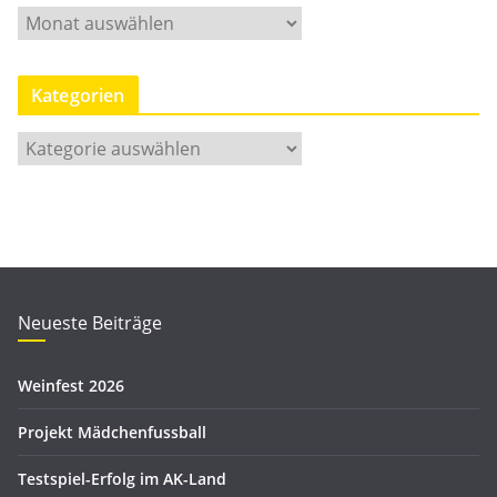
M
o
n
Kategorien
a
t
K
s
a
a
t
r
e
c
g
h
o
i
r
Neueste Beiträge
v
i
e
Weinfest 2026
n
Projekt Mädchenfussball
Testspiel-Erfolg im AK-Land