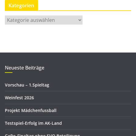
Kategorien
a
t
K
s
a
a
t
r
e
c
g
h
o
i
r
Neueste Beiträge
v
i
e
Vorschau – 1.Spieltag
n
Weinfest 2026
Projekt Mädchenfussball
Testspiel-Erfolg im AK-Land
GePo-Finaltag ohne SVO Beteiligung