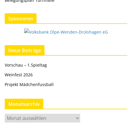
Belegungsplan Turnhalle
Sponsoren
Neue Beiträge
Vorschau – 1.Spieltag
Weinfest 2026
Projekt Mädchenfussball
Monatsarchiv
M
o
n