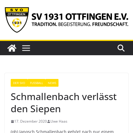
Zum
Inhalt
springen
DER SVO
FUSSBALL
NEWS
Schmallenbach verlässt
den Siepen
17. Dezember 2020
Uwe Haas
(oh) Janosch Schmallenbach gehört nach nur einem