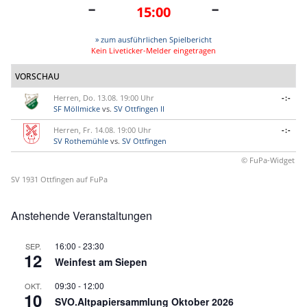
-
-
15:00
» zum ausführlichen Spielbericht
Kein Liveticker-Melder eingetragen
VORSCHAU
Herren, Do. 13.08. 19:00 Uhr
-:-
SF Möllmicke
vs.
SV Ottfingen II
Herren, Fr. 14.08. 19:00 Uhr
-:-
SV Rothemühle
vs.
SV Ottfingen
© FuPa-Widget
SV 1931 Ottfingen auf FuPa
Anstehende Veranstaltungen
16:00
-
23:30
SEP.
12
Weinfest am Siepen
09:30
-
12:00
OKT.
10
SVO.Altpapiersammlung Oktober 2026