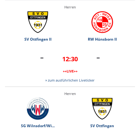
Herren
SV Ottfingen II
RW Hünsborn II
-
-
12:30
++LIVE++
» zum ausführlichen Liveticker
Herren
SG Wilnsdorf/Wi...
SV Ottfingen