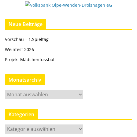
Neue Beiträge
Vorschau – 1.Spieltag
Weinfest 2026
Projekt Mädchenfussball
Monatsarchiv
M
o
n
Kategorien
a
t
K
s
a