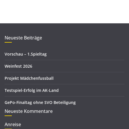
a
t
r
e
c
g
h
o
i
r
Neueste Beiträge
v
i
e
Vorschau – 1.Spieltag
n
Weinfest 2026
Projekt Mädchenfussball
Testspiel-Erfolg im AK-Land
GePo-Finaltag ohne SVO Beteiligung
Neueste Kommentare
Anreise