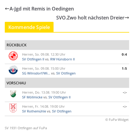
A-Jgd mit Remis in Oedingen
SVO.Zwo holt nächsten Dreier
Kommende Spiele
RÜCKBLICK
Herren, So. 09.08. 12:30 Uhr
0:4
SV Ottfingen II
vs.
RW Hünsborn II
Herren, So. 09.08. 15:00 Uhr
1:5
SG Wilnsdorf/Wi...
vs.
SV Ottfingen
VORSCHAU
Herren, Do. 13.08. 19:00 Uhr
-:-
SF Möllmicke
vs.
SV Ottfingen II
Herren, Fr. 14.08. 19:00 Uhr
-:-
SV Rothemühle
vs.
SV Ottfingen
© FuPa-Widget
SV 1931 Ottfingen auf FuPa