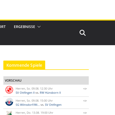
ORT
ERGEBNISSE
Kommende Spiele
VORSCHAU
Herren, So. 09.08. 12:30 Uhr
-:-
SV Ottfingen II
vs.
RW Hünsborn II
Herren, So. 09.08. 15:00 Uhr
-:-
SG Wilnsdorf/Wi...
vs.
SV Ottfingen
Herren, Do. 13.08. 19:00 Uhr
-:-