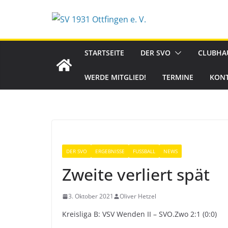
Zum
Inhalt
springen
STARTSEITE
DER SVO
CLUBHA
WERDE MITGLIED!
TERMINE
KON
DER SVO
ERGEBNISSE
FUSSBALL
NEWS
Zweite verliert spät
3. Oktober 2021
Oliver Hetzel
Kreisliga B: VSV Wenden II – SVO.Zwo 2:1 (0:0)