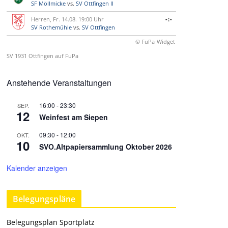
SF Möllmicke
vs.
SV Ottfingen II
Herren, Fr. 14.08. 19:00 Uhr
-:-
SV Rothemühle
vs.
SV Ottfingen
© FuPa-Widget
SV 1931 Ottfingen auf FuPa
Anstehende Veranstaltungen
16:00
-
23:30
SEP.
12
Weinfest am Siepen
09:30
-
12:00
OKT.
10
SVO.Altpapiersammlung Oktober 2026
Kalender anzeigen
Belegungspläne
Belegungsplan Sportplatz