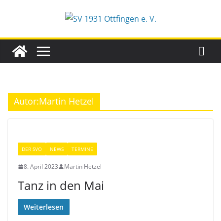
Zum
Inhalt
springen
Autor:
Martin Hetzel
DER SVO
NEWS
TERMINE
8. April 2023
Martin Hetzel
Tanz in den Mai
Weiterlesen