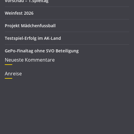
Vorschau – 1.Spieltag
n
Weinfest 2026
Projekt Mädchenfussball
Testspiel-Erfolg im AK-Land
GePo-Finaltag ohne SVO Beteiligung
Neueste Kommentare
Anreise