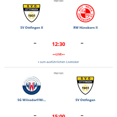
Herren
SV Ottfingen II
RW Hünsborn II
-
-
12:30
++LIVE++
» zum ausführlichen Liveticker
Herren
SG Wilnsdorf/Wi...
SV Ottfingen
-
-
15:00